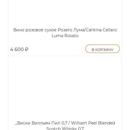
Вино розовое сухое Розато Лума/Cantina Cellaro
Luma Rosato
4 600
₽
В КОРЗИНУ
_Виски Вилльям Пил 0,7 / William Peel Blended
Scotch Whisky 0.7