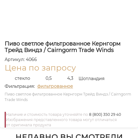
Пиво светлое фильтрованное Кернгорм
Трейд Виндз / Cairngorm Trade Winds
Артикул: 4066
Цена по запросу
стекло
0,5
4,3
Шотландия
Фильтрация:
фильтрованное
Пиво светлое фильтрованное Кернгорм Трейд Виндз / Cairngorm
Trade Winds
Наличие и стоимость товара уточняйте по
8 (800) 350 29 40
Изображения представленного товара могут отличаться
от оригинала продукта
НЕДАВНО ВЫ СМОТРЕЛИ