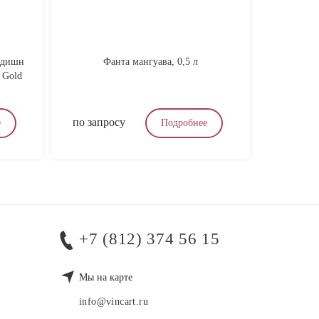
Эдишн
Фанта мангуава, 0,5 л
Шато дю К
 Gold
C
по запросу
по запр
е
Подробнее
+7 (812) 374 56 15
Мы на карте
info@vincart.ru