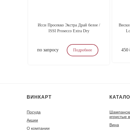
Исси Просекко Экстра Драй белое /
Виски
ISSI Prosecco Extra Dry
Lo
по запросу
450
Подробнее
ВИНКАРТ
КАТАЛО
Посуда
Шампанск
игристые 
Акции
Вина
О компании