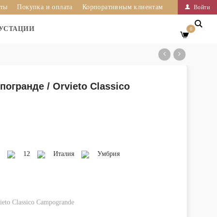
иты
Покупка и оплата
Корпоративным клиентам
Войти
УСТАЦИИ
0
огранде / Orvieto Classico
12
Италия
Умбрия
eto Classico Campogrande