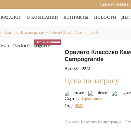
Скачать реквиз
КАТАЛОГ
О КОМПАНИИ
КОНТАКТЫ
НОВОСТИ
ДЕГ
о Классико Кампогранде / Orvieto Classico Campogrande
Нет в наличии
Орвието Классико Камп
Campogrande
Артикул: 9973
Цена по запросу
тихое
белое
сухое
Сорт 1:
Проканико
Год:
2020
Орвието Классико Кампогранде / Orvi