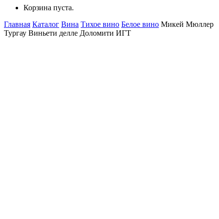
Корзина пуста.
Главная
Каталог
Вина
Тихое вино
Белое вино
Микей Мюллер
Тургау Виньети делле Доломити ИГТ