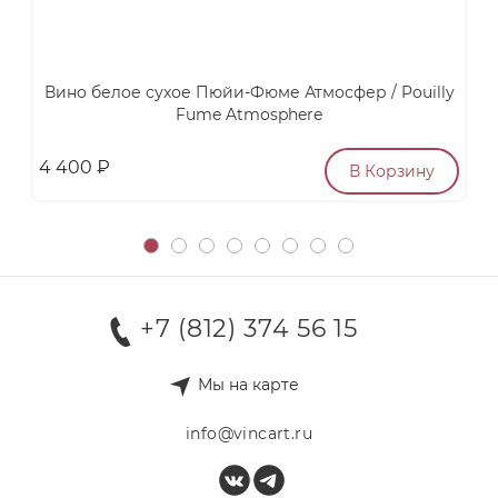
Вино белое сухое Пюйи-Фюме Атмосфер / Pouilly
Fume Atmosphere
4 400
₽
6
В Корзину
+7 (812) 374 56 15
Мы на карте
info@vincart.ru