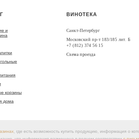
Г
ВИНОТЕКА
ие и
Санкт-Петербург
вина
Московский пр-т 183/185 лит. Б
+7 (812) 374 56 15
апитки
Схема проезда
гольные
питания
и
е корзины
я дома
азинах
, где есть возможность купить продукцию, информация о ко
ание, что информация размещена в полном соответствии
с пись