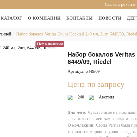
Скачать реквиз
КАТАЛОГ
О КОМПАНИИ
КОНТАКТЫ
НОВОСТИ
ДЕГ
тейлей
Набор бокалов Veritas Coupe/Cocktail 240 мл, 2шт, 6449/09, Riede
Нет в наличии
Набор бокалов Veritas 
6449/09, Riedel
Артикул: 6449/09
Цена по запросу
240
Австрия
Для чего:
Чувственные изгибы данно
являются современным взглядом на к
О коллекции:
Cерия Veritas была пр
технологов мирового уровня создать