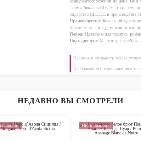
конкурентоспособной по цене. Они 
формы бокалов RIEDEL с современны
лидерство RIEDEL в производстве с
Преимущество:
Бокалы обладают не
можно мыть в посудомоечной маши
Повод:
Идеальны для подарка, рома
Подходит для:
Мартини, коктейли, 
Наличие и стоимость товара уточн
Изображения представленного това
НЕДАВНО ВЫ СМОТРЕЛИ
в наличии
Нет в наличии