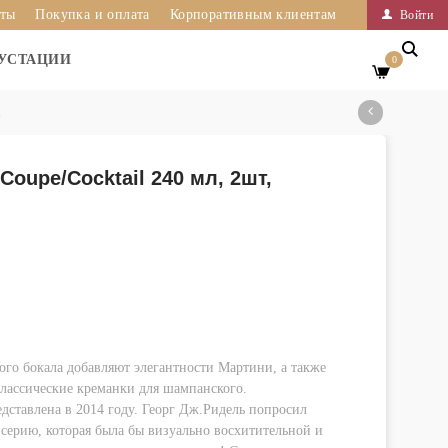
иты
Покупка и оплата
Корпоративным клиентам
Войти
УСТАЦИИ
0
l
Coupe/Cocktail 240 мл, 2шт,
го бокала добавляют элегантности Мартини, а также
лассические креманки для шампанского.
едставлена в 2014 году. Георг Дж.Ридель попросил
 серию, которая была бы визуально восхитительной и