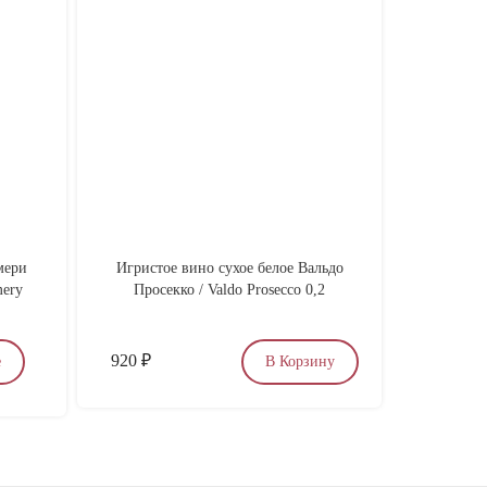
мери
Игристое вино сухое белое Вальдо
Пате и
ery
Просекко / Valdo Prosecco 0,2
920
₽
460
₽
е
В Корзину