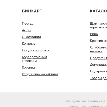
ВИНКАРТ
КАТАЛО
Посуда
Шампанск
игристые 
Акции
Вина
О компании
Крепкие н
Контакты
Слабоалко
Покупка и оплата
напитки
Корпоративным
Продукты 
клиентам
Дегустаци
Корзина
Подарочны
Вход в личный кабинет
Товары дл
Мы ждем вас в наших
маг
Обращаем особое вним