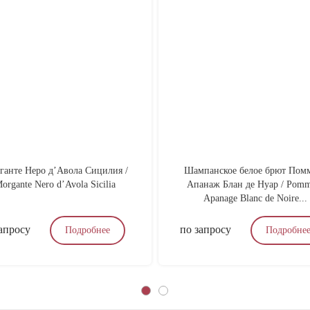
ганте Неро д’Авола Сицилия /
Шампанское белое брют Пом
organte Nero d’Avola Sicilia
Апанаж Блан де Нуар / Pomm
Apanage Blanc de Noire...
апросу
по запросу
Подробнее
Подробне