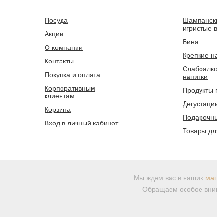
Посуда
Шампанск
игристые 
Акции
Вина
О компании
Крепкие н
Контакты
Слабоалко
Покупка и оплата
напитки
Корпоративным
Продукты 
клиентам
Дегустаци
Корзина
Подарочны
Вход в личный кабинет
Товары дл
Мы ждем вас в наших
маг
Обращаем особое вним