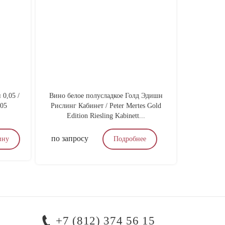
0,05 /
Вино белое полусладкое Голд Эдишн
Узо Роми
,05
Рислинг Кабинет / Peter Mertes Gold
Edition Riesling Kabinett...
по запросу
1 700
₽
ину
Подробнее
+7 (812) 374 56 15