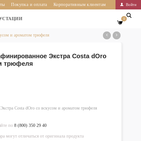
иты
Покупка и оплата
Корпоративным клиентам
Войти
УСТАЦИИ
0
кусом и ароматом трюфеля
финированное Экстра Costa dOro
ом трюфеля
кстра Costa dOro со вскусом и ароматом трюфеля
яйте по
8 (800) 350 29 40
ра могут отличаться от оригинала продукта