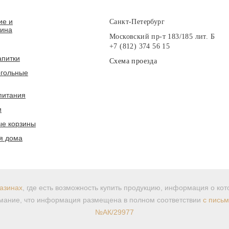
ие и
Санкт-Петербург
вина
Московский пр-т 183/185 лит. Б
+7 (812) 374 56 15
апитки
Схема проезда
гольные
питания
и
е корзины
я дома
азинах
, где есть возможность купить продукцию, информация о ко
ание, что информация размещена в полном соответствии
с пись
№АК/29977