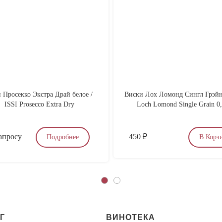
 Просекко Экстра Драй белое /
Виски Лох Ломонд Сингл Грэйн 
ISSI Prosecco Extra Dry
Loch Lomond Single Grain 0
апросу
450
₽
Подробнее
В Корз
Г
ВИНОТЕКА