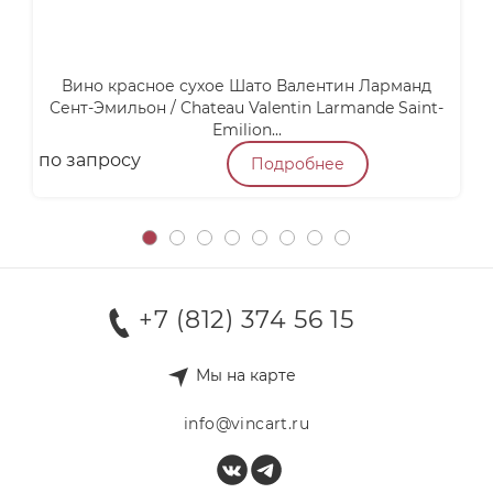
Вино красное сухое Шато Валентин Ларманд
М
Сент-Эмильон / Chateau Valentin Larmande Saint-
Emilion...
по запросу
п
Подробнее
+7 (812) 374 56 15
Мы на карте
info@vincart.ru