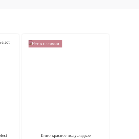
Нет в наличии
lect
Вино красное полусладкое
_Виски Вил