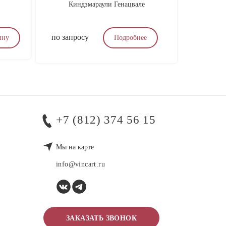
Киндзмараули Генацвале
Blen
по запросу
1 950
₽
ину
Подробнее
+7 (812) 374 56 15
Мы на карте
info@vincart.ru
ЗАКАЗАТЬ ЗВОНОК