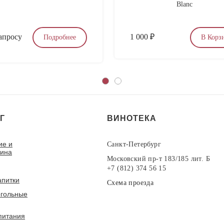
Blanc
апросу
1 000
₽
Подробнее
В Корз
Г
ВИНОТЕКА
ие и
Санкт-Петербург
вина
Московский пр-т 183/185 лит. Б
+7 (812) 374 56 15
апитки
Схема проезда
гольные
питания