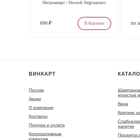
Негроамаро / Decordi Negroamaro
690
₽
по з
В Корзину
ВИНКАРТ
КАТАЛО
Посуда
Шампанск
игристые 
Акции
Вина
О компании
Крепкие н
Контакты
Слабоалко
Покупка и оплата
напитки
Корпоративным
Продукты 
клиентам