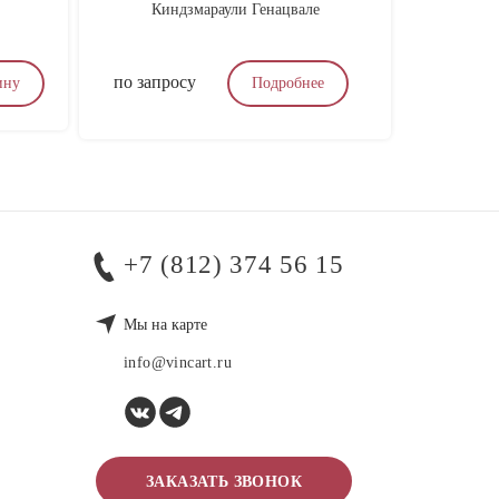
Киндзмараули Генацвале
Лума/Ca
по запросу
4 600
₽
ину
Подробнее
+7 (812) 374 56 15
Мы на карте
info@vincart.ru
ЗАКАЗАТЬ ЗВОНОК