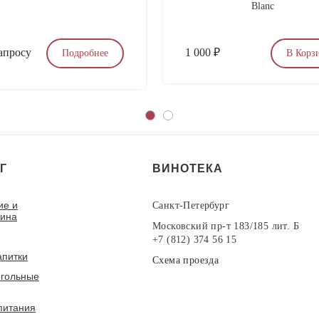
Blanc
апросу
1 000
₽
Подробнее
В Корз
Г
ВИНОТЕКА
ие и
Санкт-Петербург
вина
Московский пр-т 183/185 лит. Б
+7 (812) 374 56 15
апитки
Схема проезда
гольные
питания