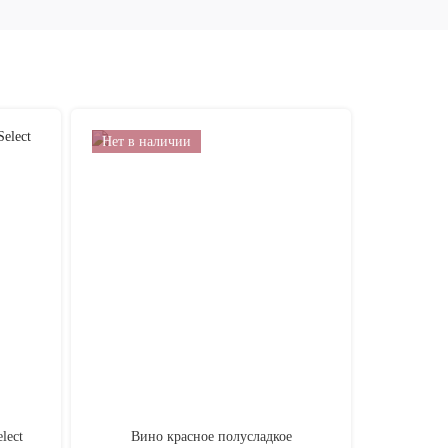
Нет в наличии
lect
Вино красное полусладкое
Вино