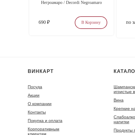
Негроамаро / Decordi Negroamaro
690
₽
по з
В Корзину
ВИНКАРТ
КАТАЛО
Посуда
Шампанск
игристые 
Акции
Вина
О компании
Крепкие н
Контакты
Слабоалко
Покупка и оплата
напитки
Корпоративным
Продукты 
клиентам