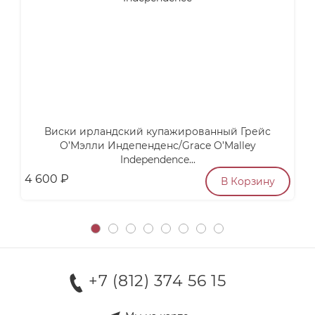
Виски ирландский купажированный Грейс
У
О’Мэлли Индепенденс/Grace O’Malley
Independence...
4 600
₽
3
В Корзину
+7 (812) 374 56 15