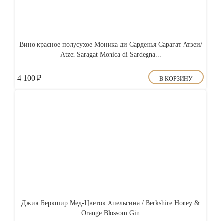
Вино красное полусухое Моника ди Сарденья Сарагат Атзеи/
Atzei Saragat Monica di Sardegna...
4 100
₽
В КОРЗИНУ
Джин Беркшир Мед-Цветок Апельсина / Berkshire Honey &
Orange Blossom Gin