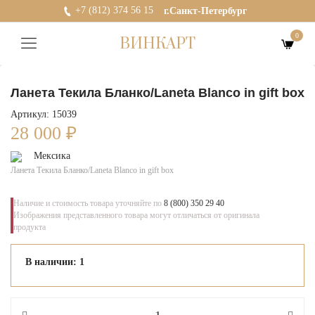
+7 (812) 374 56 15
г.Санкт-Петербург
0
ВИНКАРТ
Ланета Текила Бланко/Laneta Blanco in gift box
Артикул: 15039
28 000
₽
Мексика
Ланета Текила Бланко/Laneta Blanco in gift box
Наличие и стоимость товара уточняйте по
8 (800) 350 29 40
Изображения представленного товара могут отличаться от оригинала
продукта
В наличии: 1