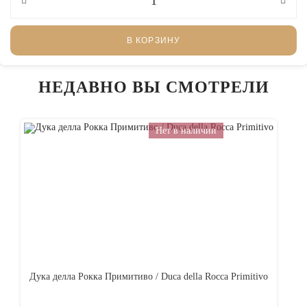
В КОРЗИНУ
НЕДАВНО ВЫ СМОТРЕЛИ
Нет в наличии
Дука делла Рокка Примитиво / Duca della Rocca Primitivo
Ас