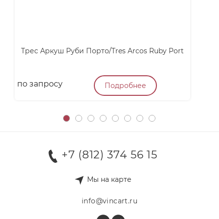
Трес Аркуш Руби Порто/Tres Arcos Ruby Port
по запросу
п
Подробнее
+7 (812) 374 56 15
Мы на карте
info@vincart.ru