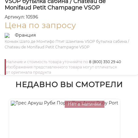
VSOP бутылка сабина / Chateau de
Monifaud Petit Champagne VSOP
Артикул: 10596
Цена по запросу
Франция
Коньяк Шато де Монтифо Птит Шампань VSOP бутылка сабина /
Chateau de Monifaud Petit Champagne VSOP
Наличие и стоимость товара уточняйте по
8 (800) 350 29 40
Изображения представленного товара могут отличаться
от оригинала продукта
НЕДАВНО ВЫ СМОТРЕЛИ
Нет в наличии