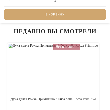
В КОРЗИНУ
НЕДАВНО ВЫ СМОТРЕЛИ
Нет в наличии
Дука делла Рокка Примитиво / Duca della Rocca Primitivo
Ас