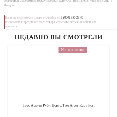
серебряной медалями на международном конкурсе “International Wine and Spirit” в
Лондоне.
Наличие и стоимость товара уточняйте по
8 (800) 350 29 40
Изображения представленного товара могут отличаться от оригинала
продукта
НЕДАВНО ВЫ СМОТРЕЛИ
Нет в наличии
Трес Аркуш Руби Порто/Tres Arcos Ruby Port