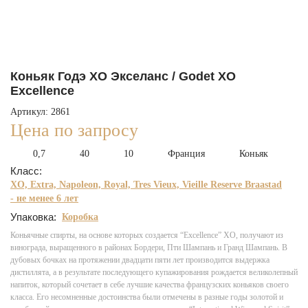
Коньяк Годэ ХО Экселанс / Godet XO
Excellence
Артикул: 2861
Цена по запросу
0,7
40
10
Франция
Коньяк
Класс:
XO, Extra, Napoleon, Royal, Tres Vieux, Vieille Reserve Braastad
- не менее 6 лет
Упаковка:
Коробка
Коньячные спирты, на основе которых создается “Excellence” XO, получают из
винограда, выращенного в районах Бордери, Пти Шампань и Гранд Шампань. В
дубовых бочках на протяжении двадцати пяти лет производится выдержка
дистиллята, а в результате последующего купажирования рождается великолепный
напиток, который сочетает в себе лучшие качества французских коньяков своего
класса. Его несомненные достоинства были отмечены в разные годы золотой и