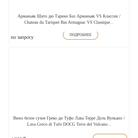
Арманьяк Шато дю Тарике Баз Арманьяк VS Классик /
Chateau du Tariquet Bas Armagnac VS Classique...
ПОДРОБНЕЕ
по запросу
Вино белое сухое Греко ди Туфо Лава Терре Дель Вулкано /
Lava Greco di Tufo DOCG Terre del Vulcano...