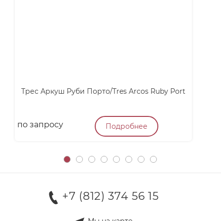
Трес Аркуш Руби Порто/Tres Arcos Ruby Port
по запросу
п
Подробнее
+7 (812) 374 56 15