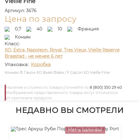
Vieille Fine
Артикул: 3676
Цена по запросу
0,7
40
10
Франция
Коньяк
Класс:
XO, Extra, Napoleon, Royal, Tres Vieux, Vieille Reserve
Braastad - не менее 6 лет
Упаковка:
Коробка
Коньяк Ф.Гакон ХО Вьей Файн / F.Gacon XO Vieille Fine
Наличие и стоимость товара уточняйте по
8 (800) 350 29 40
Изображения представленного товара могут отличаться
от оригинала продукта
НЕДАВНО ВЫ СМОТРЕЛИ
Нет в наличии