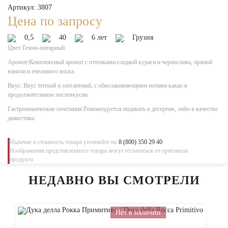
Артикул: 3807
Цена по запросу
0,5
40
6 лет
Грузия
Цвет:Темно-янтарный.
Аромат:Комплексный аромат с оттенками сладкой кураги и чернослива, пряной
ванили и пчелиного воска.
Вкус: Вкус теплый и элегантный, с обволакивающими нотами какао в
продолжительном послевкусии.
Гастрономические сочетания:Рекомендуется подавать к десертам, либо в качестве
дижестива.
Наличие и стоимость товара уточняйте по
8 (800) 350 29 40
Изображения представленного товара могут отличаться от оригинала
продукта
НЕДАВНО ВЫ СМОТРЕЛИ
Нет в наличии