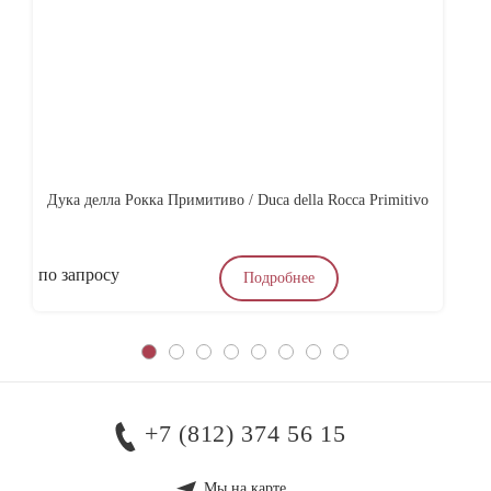
Дука делла Рокка Примитиво / Duca della Rocca Primitivo
Ас
по запросу
4
Подробнее
+7 (812) 374 56 15
Мы на карте