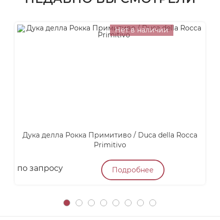
Нет в наличии
Дука делла Рокка Примитиво / Duca della Rocca
А
Primitivo
по запросу
4
Подробнее