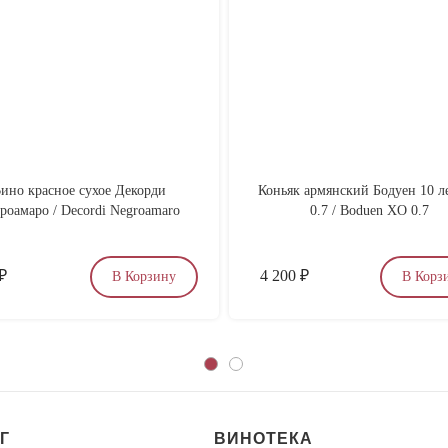
ино красное сухое Декорди
Коньяк армянский Бодуен 10 л
роамаро / Decordi Negroamaro
0.7 / Boduen XO 0.7
₽
4 200
₽
В Корзину
В Корз
Г
ВИНОТЕКА