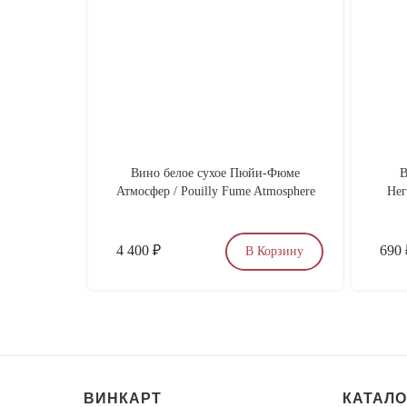
Вино белое сухое Пюйи-Фюме
В
Атмосфер / Pouilly Fume Atmosphere
Нег
4 400
₽
690
В Корзину
ВИНКАРТ
КАТАЛО