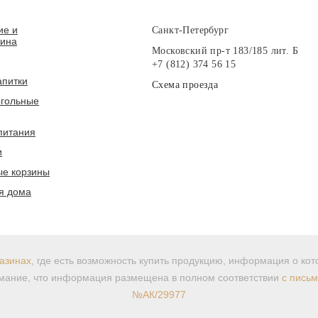
ие и
Санкт-Петербург
вина
Московский пр-т 183/185 лит. Б
+7 (812) 374 56 15
апитки
Схема проезда
гольные
питания
и
е корзины
я дома
азинах
, где есть возможность купить продукцию, информация о ко
ание, что информация размещена в полном соответствии
с пись
№АК/29977