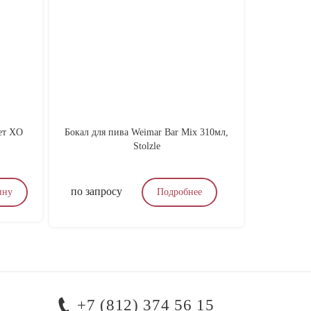
ет XO
Бокал для пива Weimar Bar Mix 310мл,
Тоник со 
Stolzle
Eld
по запросу
250
₽
ину
Подробнее
+7 (812) 374 56 15