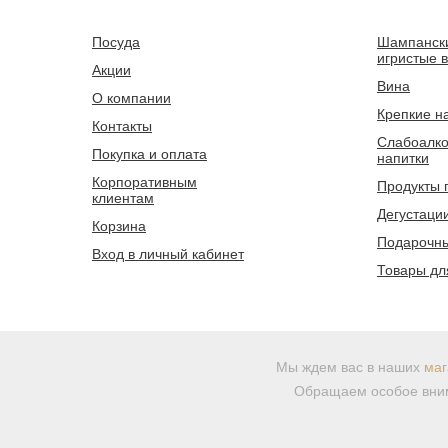
Посуда
Шампанск
игристые 
Акции
Вина
О компании
Крепкие н
Контакты
Слабоалко
Покупка и оплата
напитки
Корпоративным
Продукты 
клиентам
Дегустаци
Корзина
Подарочны
Вход в личный кабинет
Товары дл
Мы ждем вас в наших
маг
Обращаем особое вним