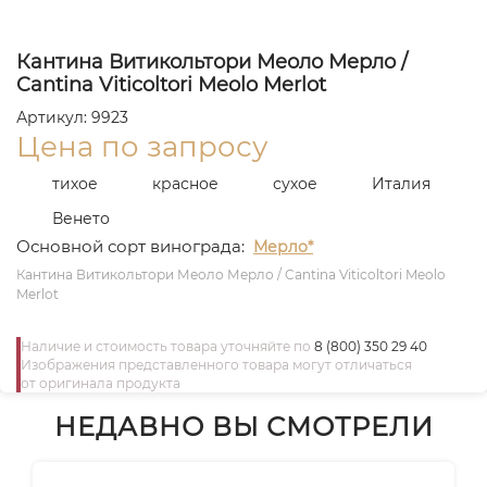
Кантина Витикольтори Меоло Мерло /
Cantina Viticoltori Meolo Merlot
Артикул: 9923
Цена по запросу
тихое
красное
сухое
Италия
Венето
Основной сорт винограда:
Мерло*
Кантина Витикольтори Меоло Мерло / Cantina Viticoltori Meolo
Merlot
Наличие и стоимость товара уточняйте по
8 (800) 350 29 40
Изображения представленного товара могут отличаться
от оригинала продукта
НЕДАВНО ВЫ СМОТРЕЛИ