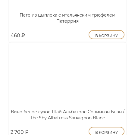
Пате из цыплека с итальянским трюфелем
Патеррия
460
₽
В КОРЗИНУ
Вино белое сухое Шай Альбатрос Совиньон Блан /
The Shy Albatross Sauvignon Blanc
2 700
₽
В КОРЗИНУ