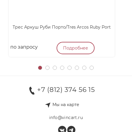
Трес Аркуш Руби Порто/Tres Arcos Ruby Port
по запросу
п
Подробнее
+7 (812) 374 56 15
Мы на карте
info@vincart.ru