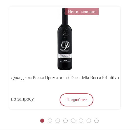
Нет в наличии
Дука делла Рокка Примитиво / Duca della Rocca Primitivo
Ас
по запросу
4
Подробнее