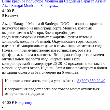
Вино красное полусухое Моника ди Сарденья Сарагат Атзеи/
Atzei Saragat Monica di Sardegna...
4 100
₽
0 Reviews
Atzei, “Saragat” Monica di Sardegna DOC — изящное красное
полусухое вино из винограда сорта Моника, который
выращивается в Могоро. Здесь преобладает
средиземноморский климат с жарким, сухим летом и
холодной, дождливой зимой. Окружающие горы создают
идеальный микроклимат даже в самые жаркие месяцы года.
Почвы — преимущественно известняковые, богатые
фосфором, калием и магнием. Виноград собирается в момент
оптимальной зрелости ягод. Ферментация при
контролируемой температуре 26-28 °С проходит в контакте с
мезгой и длится около 10 дней. Затем вино помещают в бочки
из французского дуба примерно на 6 месяцев.
Наличие и стоимость товара уточняйте по
8 (800) 350 29 40
Изображения представленного товара могут отличаться
от оригинала продукта
4 100
₽
В корзину