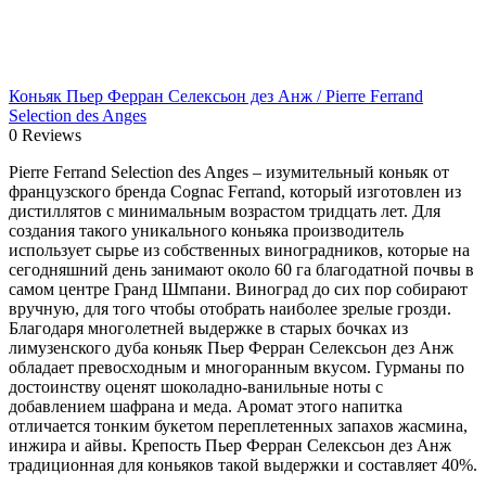
Коньяк Пьер Ферран Селексьон дез Анж / Pierre Ferrand
Selection des Anges
0 Reviews
Pierre Ferrand Selection des Anges – изумительный коньяк от
французского бренда Cognac Ferrand, который изготовлен из
дистиллятов с минимальным возрастом тридцать лет. Для
создания такого уникального коньяка производитель
использует сырье из собственных виноградников, которые на
сегодняшний день занимают около 60 га благодатной почвы в
самом центре Гранд Шмпани. Виноград до сих пор собирают
вручную, для того чтобы отобрать наиболее зрелые грозди.
Благодаря многолетней выдержке в старых бочках из
лимузенского дуба коньяк Пьер Ферран Селексьон дез Анж
обладает превосходным и многоранным вкусом. Гурманы по
достоинству оценят шоколадно-ванильные ноты с
добавлением шафрана и меда. Аромат этого напитка
отличается тонким букетом переплетенных запахов жасмина,
инжира и айвы. Крепость Пьер Ферран Селексьон дез Анж
традиционная для коньяков такой выдержки и составляет 40%.