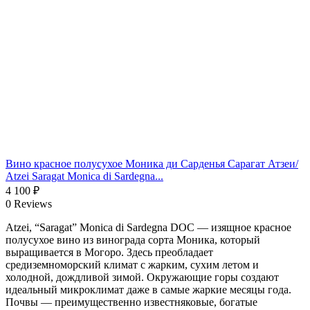
Вино красное полусухое Моника ди Сарденья Сарагат Атзеи/
Atzei Saragat Monica di Sardegna...
4 100
₽
0 Reviews
Atzei, “Saragat” Monica di Sardegna DOC — изящное красное
полусухое вино из винограда сорта Моника, который
выращивается в Могоро. Здесь преобладает
средиземноморский климат с жарким, сухим летом и
холодной, дождливой зимой. Окружающие горы создают
идеальный микроклимат даже в самые жаркие месяцы года.
Почвы — преимущественно известняковые, богатые