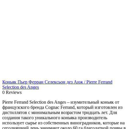
Коньяк Пьер Ферран Селексьон дез Анж / Pierre Ferrand
Selection des Anges
0 Reviews
Pierre Ferrand Selection des Anges – изумительный коньяк от
французского бренда Cognac Ferrand, который изготовлен из
дистиллятов с минимальным возрастом тридцать лет. Для
создания такого уникального коньяка производитель
использует сырье из собственных виноградников, которые на
сегодняшний день занимают около 60 га благодатной почвы в