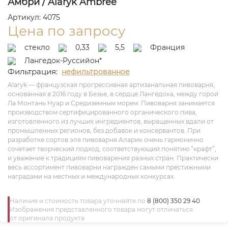
Амбри / Alaryk Ambree
Артикул: 4075
Цена по запросу
стекло
0,33
5,5
Франция
Лангедок-Руссийон*
Фильтрация:
нефильтрованное
Alaryk — французская прогрессивная артизанальная пивоварня,
основанная в 2016 году в Безье, в сердце Лангедока, между горой
Ла Монтань Нуар и Средиземным морем. Пивоварня занимается
производством сертифицированного органического пива,
изготовленного из лучших ингредиентов, выращенных вдали от
промышленных регионов, без добавок и консервантов. При
разработке сортов эля пивоварня Аларик очень гармонично
сочетает творческий подход, соответствующий понятию “крафт”,
и уважение к традициям пивоварения разных стран. Практически
весь ассортимент пивоварни награжден самыми престижными
наградами на местных и международных конкурсах.
Наличие и стоимость товара уточняйте по
8 (800) 350 29 40
Изображения представленного товара могут отличаться
от оригинала продукта