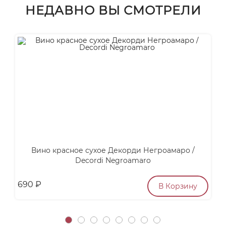
НЕДАВНО ВЫ СМОТРЕЛИ
Вино красное сухое Декорди Негроамаро /
С
Decordi Negroamaro
690
₽
п
В Корзину