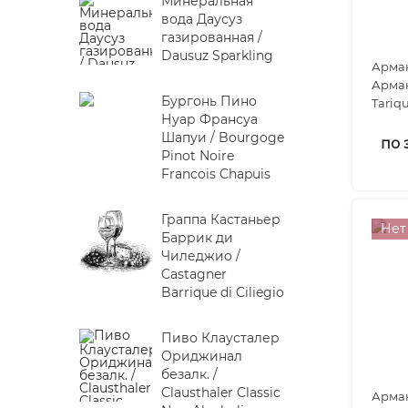
Минеральная
вода Даусуз
газированная /
Dausuz Sparkling
Арман
Арман
Бургонь Пино
Tariq
Нуар Франсуа
Шапуи / Bourgoge
по 
Pinot Noire
Francois Chapuis
Граппа Кастаньер
Нет
Баррик ди
Чиледжио /
Castagner
Barrique di Ciliegio
Пиво Клаусталер
Ориджинал
безалк. /
Clausthaler Classic
Арман