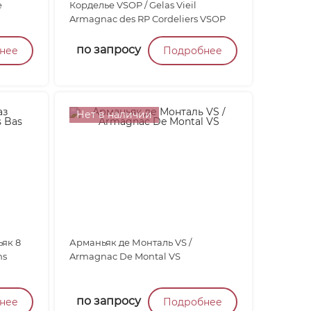
e
Корделье VSOP / Gelas Vieil
Armagnac des RP Cordeliers VSOP
по запросу
нее
Подробнее
Нет в наличии
як 8
Арманьяк де Монталь VS /
ns
Armagnac De Montal VS
по запросу
нее
Подробнее