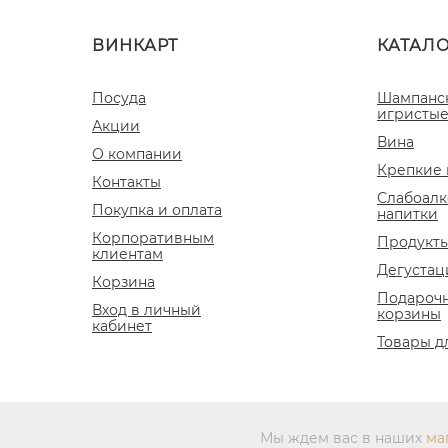
ВИНКАРТ
КАТАЛ
Посуда
Шампанс
игристые
Акции
Вина
О компании
Крепкие 
Контакты
Слабоалк
Покупка и оплата
напитки
Корпоративным
Продукты
клиентам
Дегустац
Корзина
Подароч
Вход в личный
корзины
кабинет
Товары д
Мы ждем вас в наших
ма