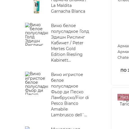
La Maldita
Garnacha Blanca
Вино белое
полусладкое Голд
Эдишн Рислинг
Кабинет / Peter
Арман
Mertes Gold
Арман
Edition Riesling
Chate
Kabinett...
years..
по 
Вино игристое
белое
полусладкое
Фьор ди Песко
Нет
Ламбруско/Fior di
Pesco Bianco
Amabile
Lambrusco dell`...