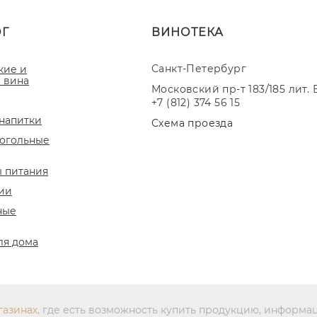
ОГ
ВИНОТЕКА
Санкт-Петербург
кие и
 вина
Московский пр-т 183/185 лит. 
+7 (812) 374 56 15
напитки
Схема проезда
огольные
 питания
ии
ные
ля дома
газинах
, где есть возможность купить продукцию, информа