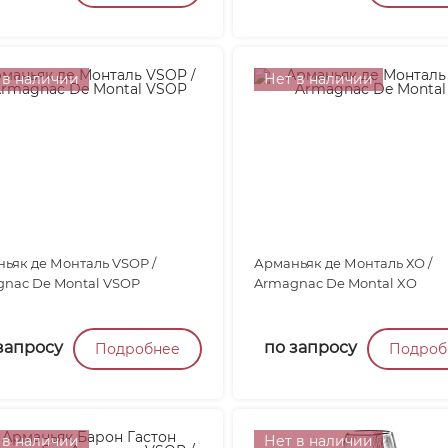
 в наличии
Нет в наличии
ьяк де Монталь VSOP /
Арманьяк де Монталь ХО /
nac De Montal VSOP
Armagnac De Montal XO
запросу
по запросу
Подробнее
Подроб
 в наличии
Нет в наличии