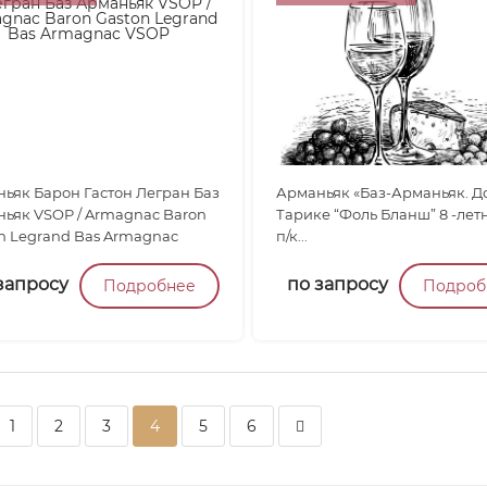
ьяк Барон Гастон Легран Баз
Арманьяк «Баз-Арманьяк. Д
ьяк VSOP / Armagnac Baron
Тарике “Фоль Бланш” 8 -лет
n Legrand Bas Armagnac
п/к...
.
запросу
по запросу
Подробнее
Подроб
1
2
3
4
5
6