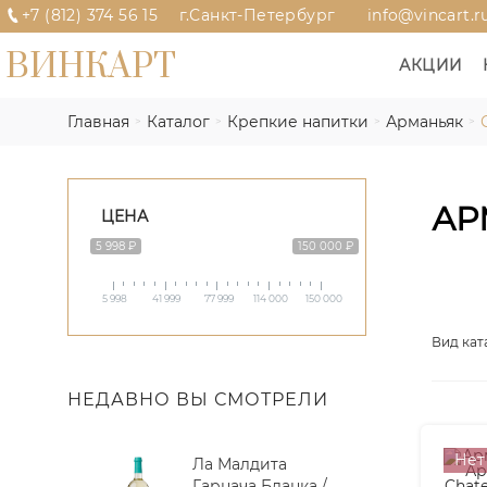
+7 (812) 374 56 15
г.Санкт-Петербург
info@vincart.r
ВИНКАРТ
АКЦИИ
Главная
Каталог
Крепкие напитки
Арманьяк
АР
ЦЕНА
5 998 ₽
150 000 ₽
5 998
41 999
77 999
114 000
150 000
Вид кат
НЕДАВНО ВЫ СМОТРЕЛИ
Нет
Ла Малдита
Гарнача Бланка /