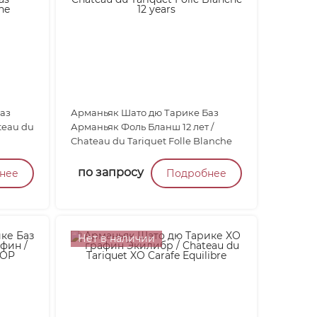
аз
Арманьяк Шато дю Тарике Баз
teau du
Арманьяк Фоль Бланш 12 лет /
Chateau du Tariquet Folle Blanche
12 years...
по запросу
нее
Подробнее
Нет в наличии