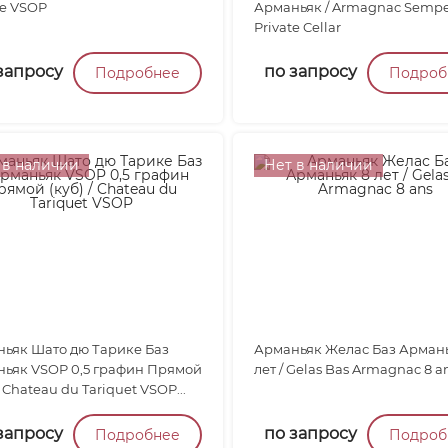
e VSOP
Арманьяк / Armagnac Semp
Private Cellar
запросу
по запросу
Подробнее
Подроб
 в наличии
Нет в наличии
ьяк Шато дю Тарике Баз
Арманьяк Желас Баз Армань
ьяк VSOP 0,5 графин Прямой
лет / Gelas Bas Armagnac 8 a
/ Chateau du Tariquet VSOP...
запросу
по запросу
Подробнее
Подроб