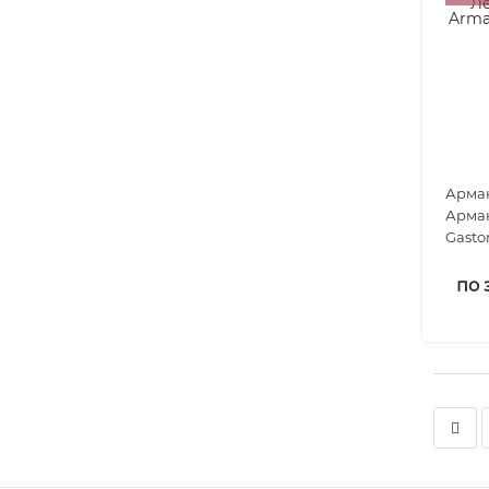
Арман
Арман
Gasto
VSOP..
по 