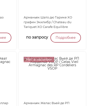
аз
Арманьяк Шато дю Тарике XO
графин Экилибр / Chateau du
Tariquet XO Carafe Equilibre
по запросу
нее
Подробнее
Нет в наличии
еллар
Арманьяк Желас Вьей де РП