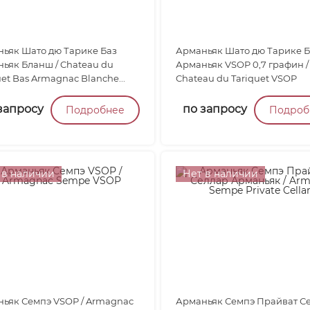
ьяк Шато дю Тарике Баз
Арманьяк Шато дю Тарике Б
ьяк Бланш / Chateau du
Арманьяк VSOP 0,7 графин /
uet Bas Armagnac Blanche...
Chateau du Tariquet VSOP
запросу
по запросу
Подробнее
Подроб
 в наличии
Нет в наличии
ьяк Семпэ VSOP / Armagnac
Арманьяк Семпэ Прайват С