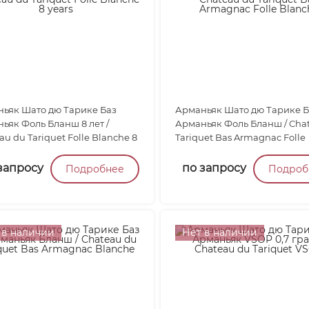
ьяк Шато дю Тарике Баз
Арманьяк Шато дю Тарике Б
ьяк Фоль Бланш 8 лет /
Арманьяк Фоль Бланш / Cha
au du Tariquet Folle Blanche 8
Tariquet Bas Armagnac Folle
.
Blanche...
запросу
по запросу
Подробнее
Подроб
 в наличии
Нет в наличии