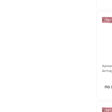
Нет
Арман
Armag
по 
Нет