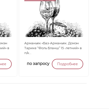
омэн
Арманьяк «Баз-Арманьяк. Домэн
ний» в
Тарике “Фоль Бланш” 15 -летний» в
п/к...
по запросу
нее
Подробнее