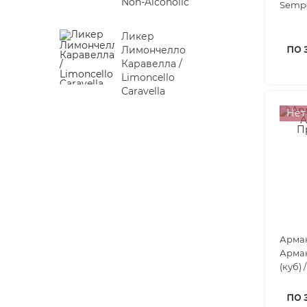
Non-Alcoholic
Semp
Ликер
по 
Лимончелло
Каравелла /
Limoncello
Caravella
Нет
Арман
Арман
(куб) 
по 