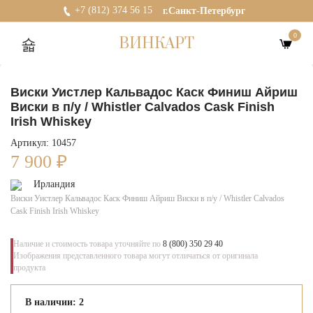
+7 (812) 374 56 15
г.Санкт-Петербург
0
ВИНКАРТ
Виски Уистлер Кальвадос Каск Финиш Айриш
Виски в п/у / Whistler Calvados Cask Finish
Irish Whiskey
Артикул: 10457
7 900
₽
Ирландия
Виски Уистлер Кальвадос Каск Финиш Айриш Виски в п/у / Whistler Calvados
Cask Finish Irish Whiskey
Наличие и стоимость товара уточняйте по
8 (800) 350 29 40
Изображения представленного товара могут отличаться от оригинала
продукта
В наличии: 2