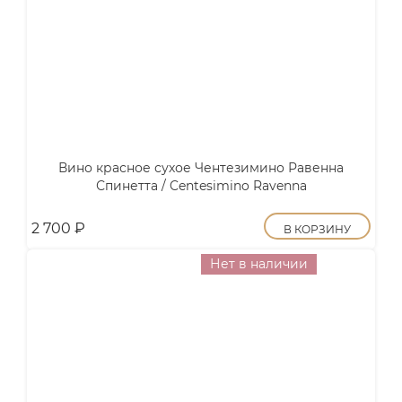
Вино красное сухое Чентезимино Равенна
Спинетта / Centesimino Ravenna
2 700
₽
В КОРЗИНУ
Нет в наличии