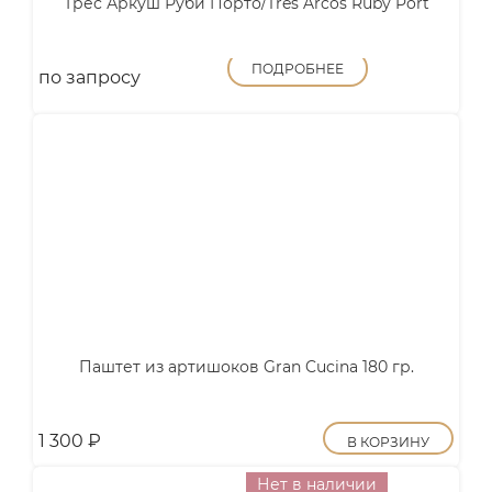
Трес Аркуш Руби Порто/Tres Arcos Ruby Port
ПОДРОБНЕЕ
по запросу
Паштет из артишоков Gran Cucina 180 гр.
1 300
₽
В КОРЗИНУ
Нет в наличии