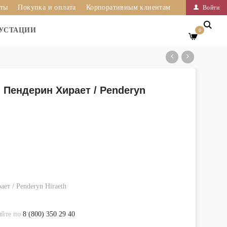
иты
Покупка и оплата
Корпоративным клиентам
Войти
УСТАЦИИ
0
Пендерин Хирает / Penderyn
т / Penderyn Hiraeth
яйте по
8 (800) 350 29 40