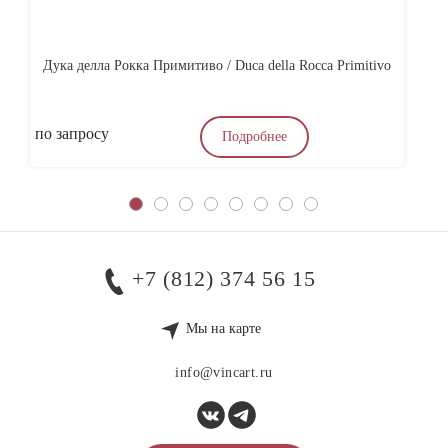
Дука делла Рокка Примитиво / Duca della Rocca Primitivo
Ас
по запросу
4
Подробнее
+7 (812) 374 56 15
Мы на карте
info@vincart.ru