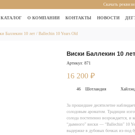
Скачать реквиз
КАТАЛОГ
О КОМПАНИИ
КОНТАКТЫ
НОВОСТИ
ДЕГ
ки Баллекин 10 лет / Ballechin 10 Years Old
Виски Баллекин 10 лет 
Артикул: 871
16 200
₽
46
Шотландия
Хайлэнд
За прошедшее десятилетие наблюдае
солодовым ароматом. Традиции изго
солода постепенно возрождается, и 
“дымного” виски — “Ballechin” 10 Y
выдержке в дубовых бочках из-под бу