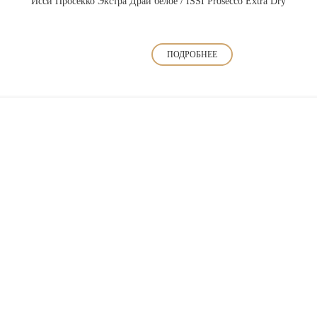
Исси Просекко Экстра Драй белое / ISSI Prosecco Extra Dry
ПОДРОБНЕЕ