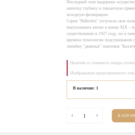
Последний этап выдержки осуществля
напитку глубину и пикантную прянос
холодную фильтрацию.
Серия “Ballechin” получила свое наз
выпускавших виски в конце XIX – на
существование в 1927 году, но в пам
времена технологии подсушивания с
линейку “дымных” напитков “Баллеч
Наличие и стоимость товара уточн
Изображения представленного това
В наличии: 1
В КОРЗ