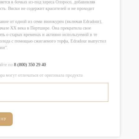
ется в бочках из-под хереса Олоросо, добавивляя
ть. Виски не содержит красителей и не проходит
вание от одной из семи винокурен (включая Edradour),
чале XX века в Пертшире. Она прекратила свое
ять о старых временах и активно используемой в те
олода с помощью сжигаемого торфа, Edradour выпустил
ин”.
яйте по
8 (800) 350 29 40
ра могут отличаться от оригинала продукта
ИНУ