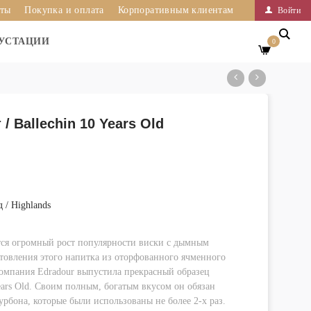
иты
Покупка и оплата
Корпоративным клиентам
Войти
УСТАЦИИ
0
/ Ballechin 10 Years Old
 / Highlands
тся огромный рост популярности виски с дымным
товления этого напитка из оторфованного ячменного
компания Edradour выпустила прекрасный образец
ears Old. Своим полным, богатым вкусом он обязан
рбона, которые были использованы не более 2-х раз.