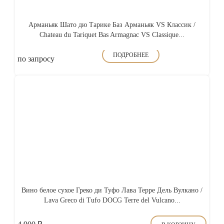
Арманьяк Шато дю Тарике Баз Арманьяк VS Классик /
Chateau du Tariquet Bas Armagnac VS Classique...
ПОДРОБНЕЕ
по запросу
Вино белое сухое Греко ди Туфо Лава Терре Дель Вулкано /
Lava Greco di Tufo DOCG Terre del Vulcano...