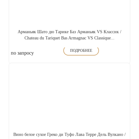
Арманьяк Шато дю Тарике Баз Арманьяк VS Классик /
Chateau du Tariquet Bas Armagnac VS Classique...
ПОДРОБНЕЕ
по запросу
Вино белое сухое Греко ди Туфо Лава Терре Дель Вулкано /