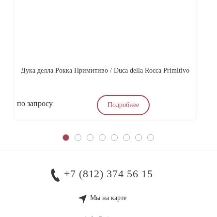
Дука делла Рокка Примитиво / Duca della Rocca Primitivo
Ас
по запросу
4
Подробнее
+7 (812) 374 56 15
Мы на карте