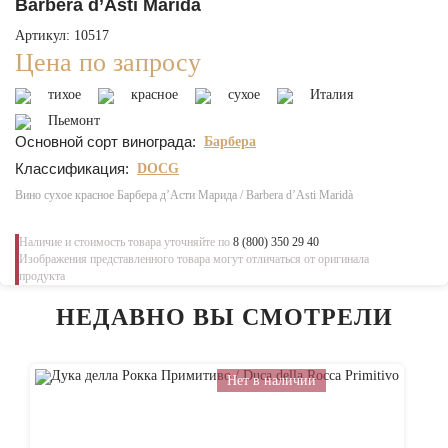
Barbera d’Asti Maridà
Артикул: 10517
Цена по запросу
тихое
красное
сухое
Италия
Пьемонт
Основной сорт винограда:
Барбера
Классификация:
DOCG
Вино сухое красное Барбера д’Асти Марида / Barbera d’Asti Maridà
Наличие и стоимость товара уточняйте по
8 (800) 350 29 40
Изображения представленного товара могут отличаться от оригинала
продукта
НЕДАВНО ВЫ СМОТРЕЛИ
Нет в наличии