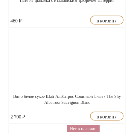
Пате из цыплека с итальянским трюфелем Патеррия
460
₽
В КОРЗИНУ
Вино белое сухое Шай Альбатрос Совиньон Блан / The Shy
Albatross Sauvignon Blanc
2 700
₽
В КОРЗИНУ
Нет в наличии