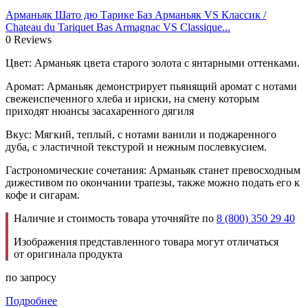
Арманьяк Шато дю Тарике Баз Арманьяк VS Классик /
Chateau du Tariquet Bas Armagnac VS Classique...
0 Reviews
Цвет: Арманьяк цвета старого золота с янтарными оттенками.
Аромат: Арманьяк демонстрирует пьянящий аромат с нотами
свежеиспеченного хлеба и ириски, на смену которым
приходят нюансы засахаренного дягиля
Вкус: Мягкий, теплый, с нотами ванили и поджаренного
дуба, с эластичной текстурой и нежным послевкусием.
Гастрономические сочетания: Арманьяк станет превосходным
дижестивом по окончании трапезы, также можно подать его к
кофе и сигарам.
Наличие и стоимость товара уточняйте по
8 (800) 350 29 40
Изображения представленного товара могут отличаться
от оригинала продукта
по запросу
Подробнее