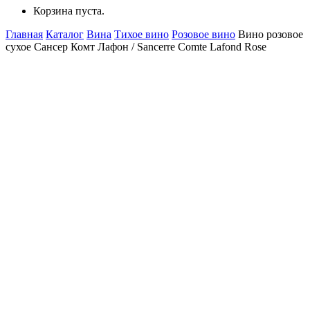
Корзина пуста.
Главная
Каталог
Вина
Тихое вино
Розовое вино
Вино розовое
сухое Сансер Комт Лафон / Sancerre Comte Lafond Rose