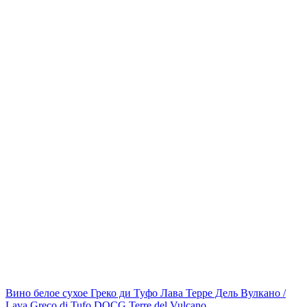
Вино белое сухое Греко ди Туфо Лава Терре Дель Вулкано /
Lava Greco di Tufo DOCG Terre del Vulcano...