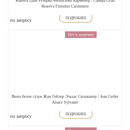
Канепа Гран Резерва Финисимо Карменер / Canepa Gran
Resreva Finisimo Carmenere
ПОДРОБНЕЕ
по запросу
Нет в наличии
Вино белое сухое Жан Гейлер Эльзас Сильванер / Jean Geiler
Alsace Sylvaner
ПОДРОБНЕЕ
по запросу