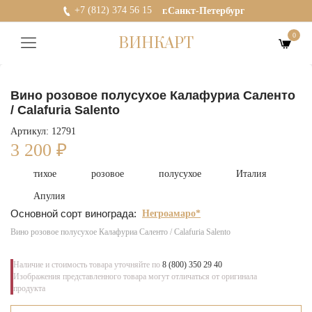
+7 (812) 374 56 15
г.Санкт-Петербург
0
ВИНКАРТ
Вино розовое полусухое Калафуриа Саленто
/ Calafuria Salento
Артикул: 12791
3 200
₽
тихое
розовое
полусухое
Италия
Апулия
Основной сорт винограда:
Негроамаро*
Вино розовое полусухое Калафуриа Саленто / Calafuria Salento
Наличие и стоимость товара уточняйте по
8 (800) 350 29 40
Изображения представленного товара могут отличаться от оригинала
продукта