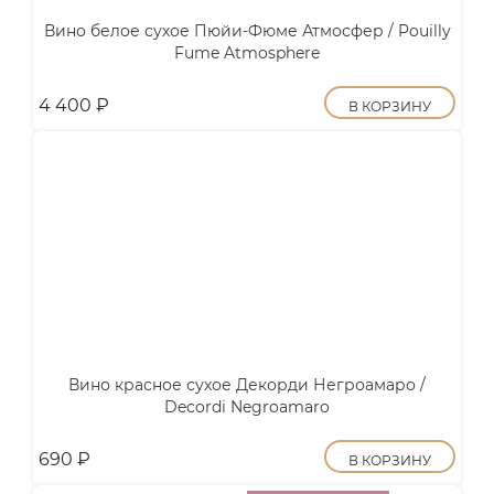
Вино белое сухое Пюйи-Фюме Атмосфер / Pouilly
Fume Atmosphere
4 400
₽
В КОРЗИНУ
Вино красное сухое Декорди Негроамаро /
Decordi Negroamaro
690
₽
В КОРЗИНУ