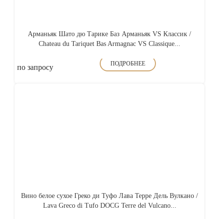
Арманьяк Шато дю Тарике Баз Арманьяк VS Классик /
Chateau du Tariquet Bas Armagnac VS Classique...
ПОДРОБНЕЕ
по запросу
Вино белое сухое Греко ди Туфо Лава Терре Дель Вулкано /
Lava Greco di Tufo DOCG Terre del Vulcano...