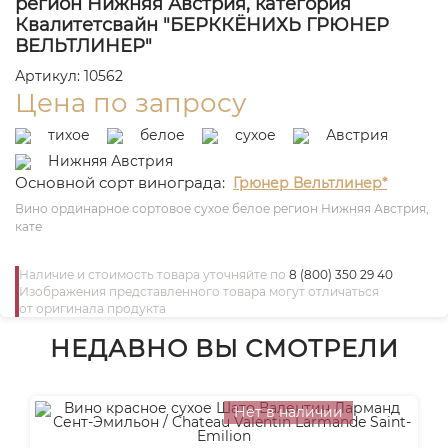
регион Нижняя Австрия, категория
Квалитетсвайн "БЕРККЁНИХЬ ГРЮНЕР
ВЕЛЬТЛИНЕР"
Артикул: 10562
Цена по запросу
тихое
белое
сухое
Австрия
Нижняя Австрия
Основной сорт винограда:
Грюнер Вельтлинер*
Вино ординарное сортовое сухое белое регион Нижняя Австрия,
кате
Наличие и стоимость товара уточняйте по
8 (800) 350 29 40
Изображения представленного товара могут отличаться
от оригинала продукта
НЕДАВНО ВЫ СМОТРЕЛИ
Нет в наличии