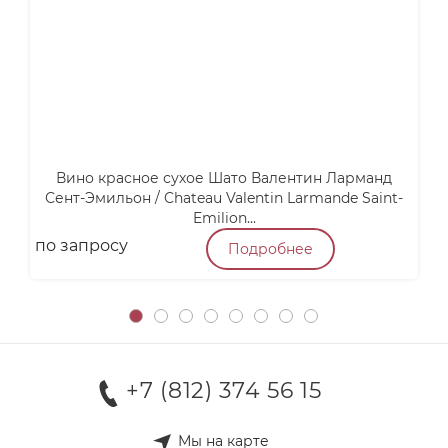
Вино красное сухое Шато Валентин Ларманд
М
Сент-Эмильон / Chateau Valentin Larmande Saint-
Emilion...
по запросу
п
Подробнее
+7 (812) 374 56 15
Мы на карте