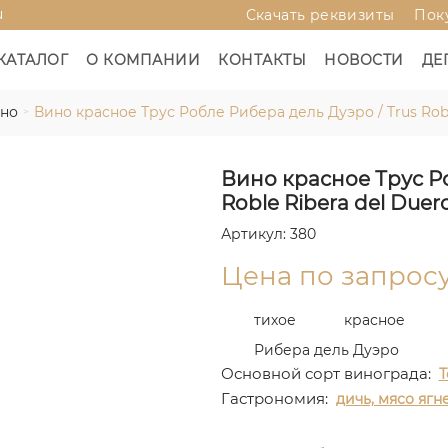
u
Скачать реквизиты
Пок
КАТАЛОГ
О КОМПАНИИ
КОНТАКТЫ
НОВОСТИ
ДЕ
ино
Вино красное Трус Робле Рибера дель Дуэро / Trus Robl
Вино красное Трус Ро
Roble Ribera del Duer
Артикул: 380
Цена по запрос
тихое
красное
Рибера дель Дуэро
Основной сорт винограда:
Т
Гастрономия:
дичь, мясо ягн