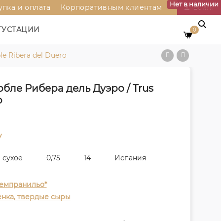
Нет в наличии
упка и оплата
Корпоративным клиентам
Войти
ГУСТАЦИИ
0
e Ribera del Duero
бле Рибера дель Дуэро / Trus
o
у
сухое
0,75
14
Испания
емпранильо*
енка, твердые сыры