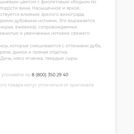
вишневым цветом с фиолетовым ободком по
олодости вина. Насыщенное и яркое.
ствуется влияние зрелого винограда,
адкими дубовыми нотками. Это выражается
(вишни, ежевика), сопровождаемых
ванилью и увенчанных нотками свежего
нсы, которые смешиваются с оттенками дуба,
рехи, дымок и пряная отделка.
Дичь, мясо ягненка, твердые сыры.
 уточняйте по
8 (800) 350 29 40
о товара могут отличаться от оригинала