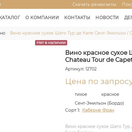
u
Скачать реквизиты
Пок
КАТАЛОГ
О КОМПАНИИ
КОНТАКТЫ
НОВОСТИ
ДЕ
ино
Вино красное сухое Шато Тур де Капе Сент-Эмильон / Ch
Нет в наличии
Вино красное сухое Ш
Chateau Tour de Capet
Артикул: 12702
Цена по запрос
тихое
красное
Сент-Эмильон (Бордо)
Сорт 1:
Каберне Фран
Вино красное сухое Шато Тур 