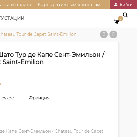
упка и оплата
Корпоративным клиентам
Войти
ГУСТАЦИИ
0
ateau Tour de Capet Saint-Emilion
ато Тур де Капе Сент-Эмильон /
 Saint-Emilion
у
сухое
Франция
де Капе Сент-Эмильон / Chateau Tour de Capet