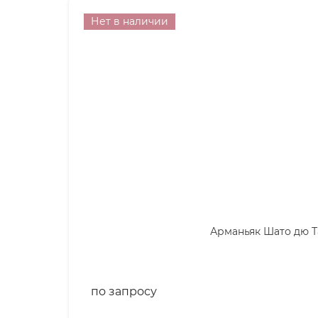
Нет в наличии
Арманьяк Шато дю Та
по запросу