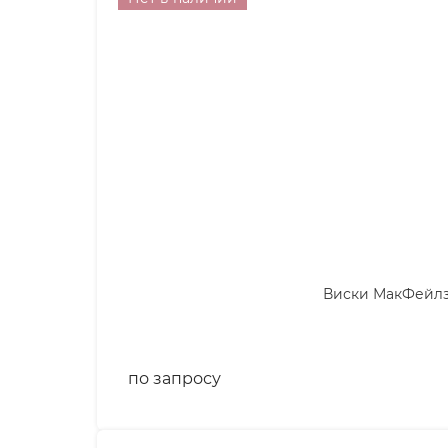
Виски МакФейлз К
по запросу