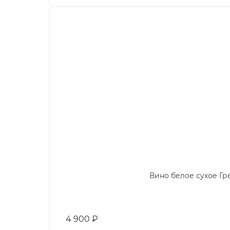
Вино белое сухое Гре
4 900
₽