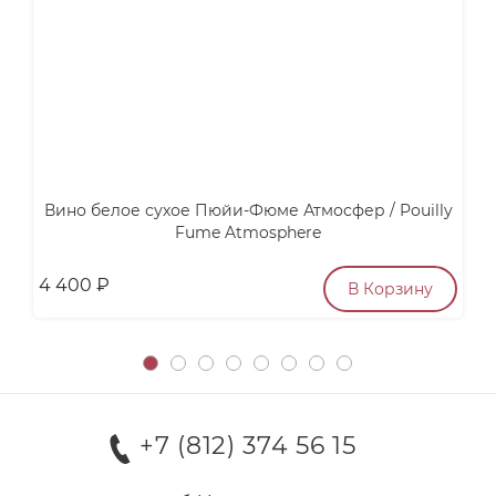
Вино белое сухое Пюйи-Фюме Атмосфер / Pouilly
Fume Atmosphere
4 400
₽
6
В Корзину
+7 (812) 374 56 15