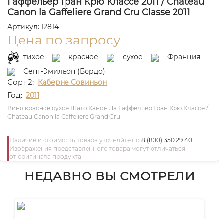
Гаффельер Гран Крю Классе 2011 / Chateau
Canon la Gaffeliere Grand Cru Classe 2011
Артикул: 12814
Цена по запросу
тихое
красное
сухое
Франция
Сент-Эмильон (Бордо)
Сорт 2:
Каберне Совиньон
Год:
2011
Вино красное сухое Шато Канон Ла Гаффельер Гран Крю Классе /
Chateau Canon la Gaffeliere Grand Cru
Наличие и стоимость товара уточняйте по
8 (800) 350 29 40
Изображения представленного товара могут отличаться
от оригинала продукта
НЕДАВНО ВЫ СМОТРЕЛИ