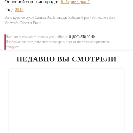
Основной сорт винограда:
Каберне Фран*
Год:
2018
Вино красное сухое Самвэа Элс Виньярдс Каберне Фран / Somewhere Else
Vineyards Cabernet Franc
Наличие и стоимость товара уточняйте по
8 (800) 350 29 40
Изображения представленного товара могут отличаться от оригинала
продукта
НЕДАВНО ВЫ СМОТРЕЛИ