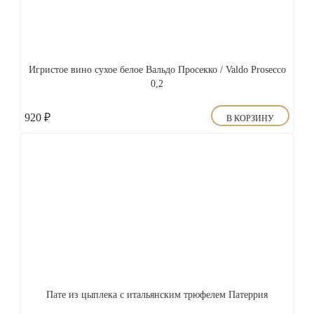
Игристое вино сухое белое Вальдо Просекко / Valdo Prosecco
0,2
920
₽
В КОРЗИНУ
Пате из цыплека с итальянским трюфелем Патеррия