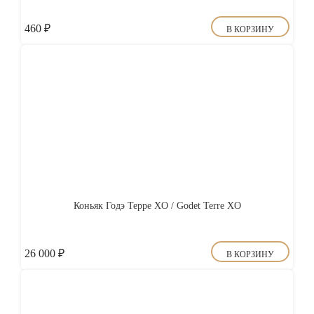
460
₽
В КОРЗИНУ
Коньяк Годэ Террe XO / Godet Terre XO
26 000
₽
В КОРЗИНУ