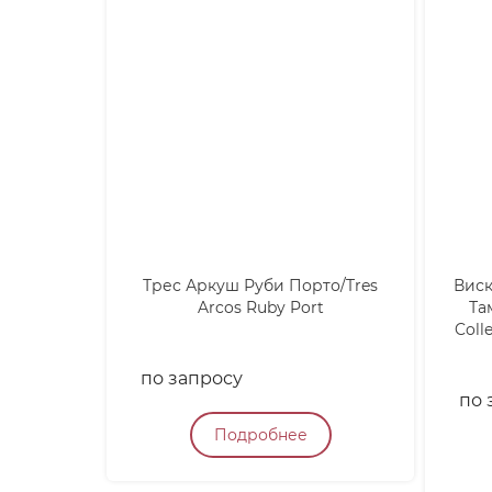
Трес Аркуш Руби Порто/Tres
Вис
Arcos Ruby Port
Та
Coll
по запросу
по 
Подробнее