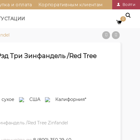
упка и оплата
Корпоративным клиентам
Войти
ГУСТАЦИИ
0
ndel
Рэд Три Зинфандель /Red Tree
сухое
США
Калифорния*
нфандель /Red Tree Zinfandel