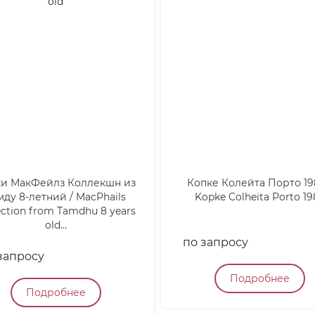
ки МакФейлз Коллекшн из
Копке Колейта Порто 19
мду 8-летний / MacPhails
Kopke Colheita Porto 19
ection from Tamdhu 8 years
old...
по запросу
запросу
Подробнее
Подробнее