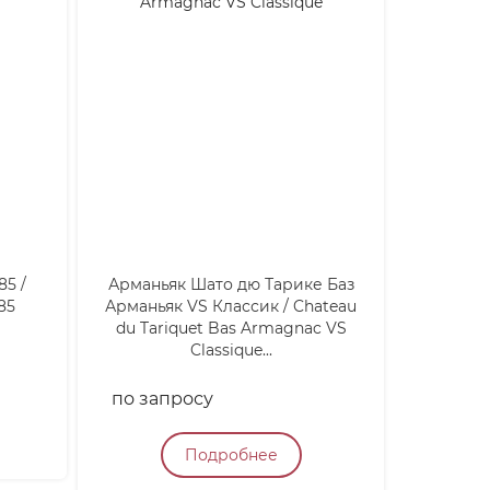
85 /
Арманьяк Шато дю Тарике Баз
Вино 
85
Арманьяк VS Классик / Chateau
Туфо Ла
du Tariquet Bas Armagnac VS
/ Lava G
Classique...
по запросу
4 900
Подробнее