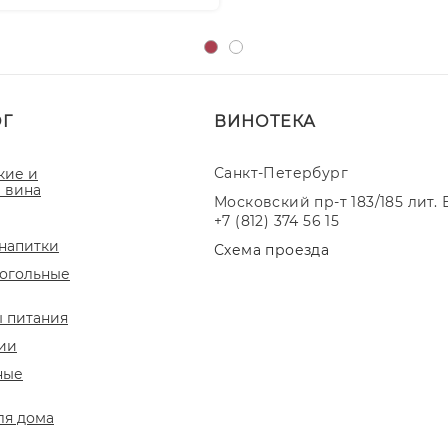
ОГ
ВИНОТЕКА
Санкт-Петербург
кие и
 вина
Московский пр-т 183/185 лит. 
+7 (812) 374 56 15
напитки
Схема проезда
огольные
 питания
ии
ные
ля дома