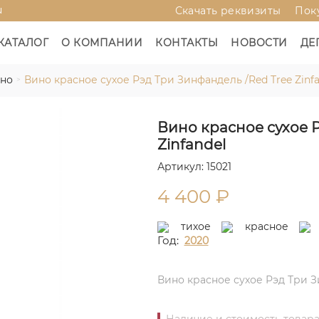
u
Скачать реквизиты
Пок
КАТАЛОГ
О КОМПАНИИ
КОНТАКТЫ
НОВОСТИ
ДЕ
ино
Вино красное сухое Рэд Три Зинфандель /Red Tree Zinfa
Вино красное сухое 
Zinfandel
Артикул: 15021
4 400
₽
тихое
красное
Год:
2020
Вино красное сухое Рэд Три Зи