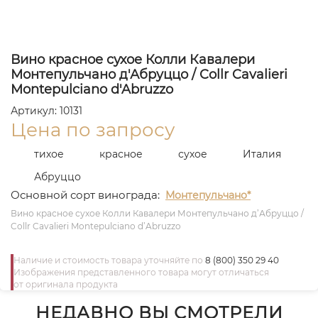
Вино красное сухое Колли Кавалери
Монтепульчано д'Абруццо / Collr Cavalieri
Montepulciano d'Abruzzo
Артикул: 10131
Цена по запросу
тихое
красное
сухое
Италия
Абруццо
Основной сорт винограда:
Монтепульчано*
Вино красное сухое Колли Кавалери Монтепульчано д’Абруццо /
Collr Cavalieri Montepulciano d’Abruzzo
Наличие и стоимость товара уточняйте по
8 (800) 350 29 40
Изображения представленного товара могут отличаться
от оригинала продукта
НЕДАВНО ВЫ СМОТРЕЛИ