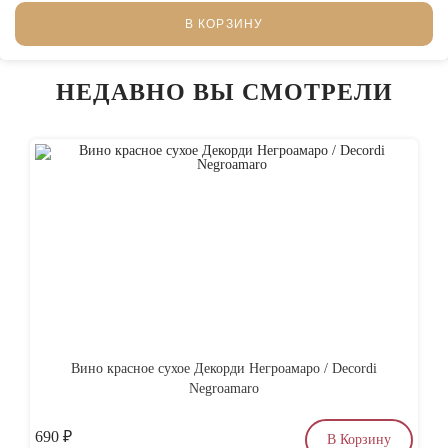
В КОРЗИНУ
НЕДАВНО ВЫ СМОТРЕЛИ
Вино красное сухое Декорди Негроамаро / Decordi
Со
Negroamaro
690
₽
по
В Корзину