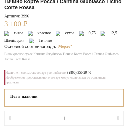
Тичино Корте Росса / Cantina Giubiasco Ticino
Corte Rossa
Артикул: 3996
3 100
₽
тихое
красное
сухое
0,75
12,5
Швейцария
Тичино
Основной сорт винограда:
Мерло*
Вино красное сухое Кантина Джубиаско Тичино Корте Росса / Cantina Giubiasco
Ticino Corte Rossa
Наличие и стоимость товара уточняйте по
8 (800) 350 29 40
Изображения представленного товара могут отличаться от оригинала
продукта
Нет в наличии