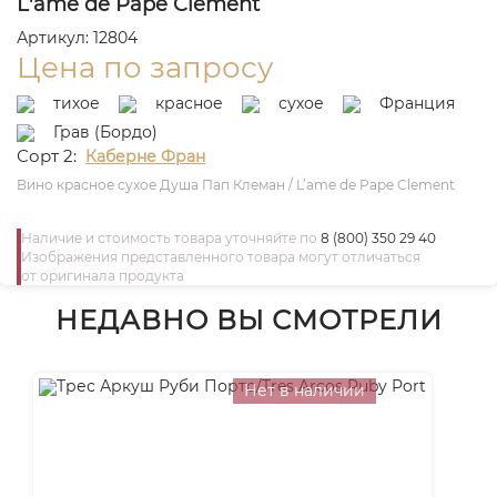
L'ame de Pape Clement
Артикул: 12804
Цена по запросу
тихое
красное
сухое
Франция
Грав (Бордо)
Сорт 2:
Каберне Фран
Вино красное сухое Душа Пап Клеман / L’ame de Pape Clement
Наличие и стоимость товара уточняйте по
8 (800) 350 29 40
Изображения представленного товара могут отличаться
от оригинала продукта
НЕДАВНО ВЫ СМОТРЕЛИ
Нет в наличии