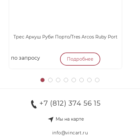
Трес Аркуш Руби Порто/Tres Arcos Ruby Port
по запросу
п
Подробнее
+7 (812) 374 56 15
Мы на карте
info@vincart.ru