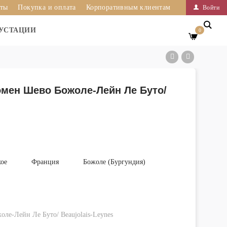
иты
Покупка и оплата
Корпоративным клиентам
Войти
УСТАЦИИ
0
омен Шево Божоле-Лейн Ле Буто/
хое
Франция
Божоле (Бургундия)
ле-Лейн Ле Буто/ Beaujolais-Leynes