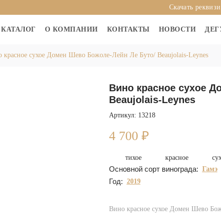
Скачать реквиз
КАТАЛОГ
О КОМПАНИИ
КОНТАКТЫ
НОВОСТИ
ДЕГ
 красное сухое Домен Шево Божоле-Лейн Ле Буто/ Beaujolais-Leynes
Вино красное сухое Д
Beaujolais-Leynes
Артикул: 13218
4 700
₽
тихое
красное
су
Основной сорт винограда:
Гамэ
Год:
2019
Вино красное сухое Домен Шево Божо