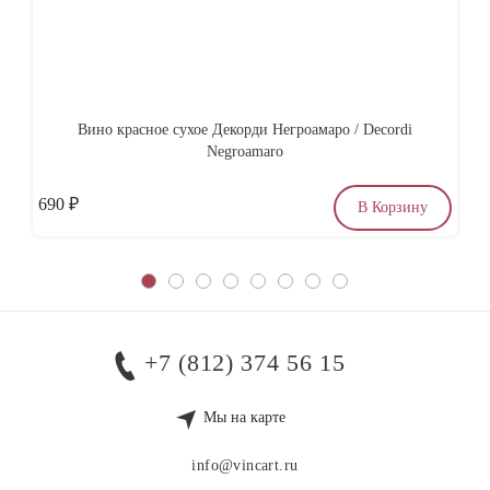
Вино красное сухое Декорди Негроамаро / Decordi
Со
Negroamaro
690
₽
по
В Корзину
+7 (812) 374 56 15
Мы на карте
info@vincart.ru