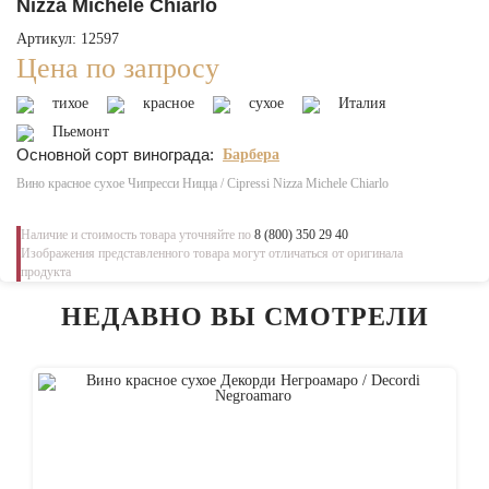
Nizza Michele Chiarlo
Артикул: 12597
Цена по запросу
тихое
красное
сухое
Италия
Пьемонт
Основной сорт винограда:
Барбера
Вино красное сухое Чипресси Ницца / Cipressi Nizza Michele Chiarlo
Наличие и стоимость товара уточняйте по
8 (800) 350 29 40
Изображения представленного товара могут отличаться от оригинала
продукта
НЕДАВНО ВЫ СМОТРЕЛИ